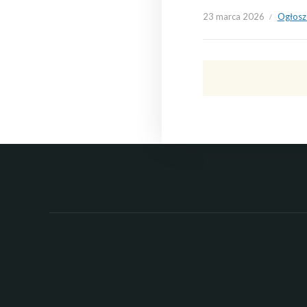
23 marca 2026
Ogłosz
Nawigacja
po
wpisach