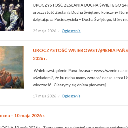
UROCZYSTOŚĆ ZESŁANIA DUCHA ŚWIĘTEGO 24 m
uroczystość Zesłania Ducha Świętego kończyny liturg
dziękując za Pocieszyciela – Ducha Świętego, który ni
25 maja 2026
Ogłoszenia
UROCZYSTOŚĆ WNIEBOWSTĄPIENIA PAŃSKI
2026 r.
Wniebowstąpienie Pana Jezusa – wywyższenie naszej 
uświadomić, że ku niebu mamy zwracać nasze serca i ży
wieczność. Cieszymy się dniem pierwszej…
17 maja 2026
Ogłoszenia
ocna – 10 maja 2026 r.
CNA 10 maja 2026 r. Zapraszamy na nabożeństwa majowe codziennie 