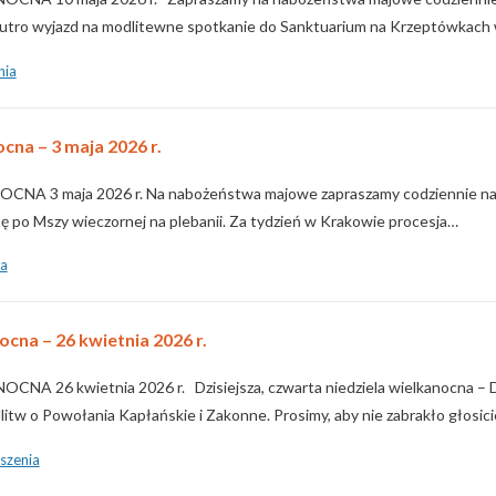
e jutro wyjazd na modlitewne spotkanie do Sanktuarium na Krzeptówkac
nia
cna – 3 maja 2026 r.
A 3 maja 2026 r. Na nabożeństwa majowe zapraszamy codziennie na 
tę po Mszy wieczornej na plebanii. Za tydzień w Krakowie procesja…
ia
ocna – 26 kwietnia 2026 r.
NA 26 kwietnia 2026 r. Dzisiejsza, czwarta niedziela wielkanocna – 
tw o Powołania Kapłańskie i Zakonne. Prosimy, aby nie zabrakło głosiciel
szenia