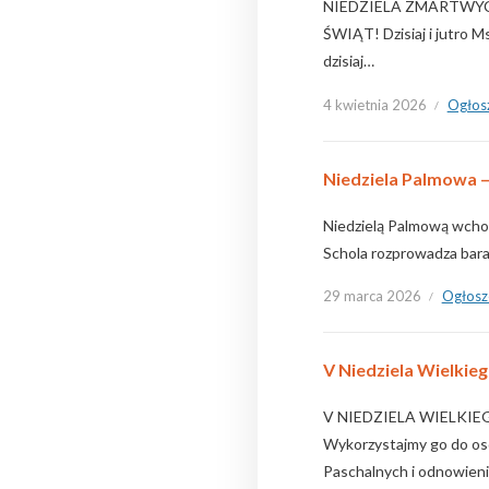
NIEDZIELA ZMARTWYC
ŚWIĄT! Dzisiaj i jutro M
dzisiaj…
4 kwietnia 2026
Ogłos
Niedziela Palmowa –
Niedzielą Palmową wchod
Schola rozprowadza bara
29 marca 2026
Ogłosz
V Niedziela Wielkieg
V NIEDZIELA WIELKIEGO 
Wykorzystajmy go do os
Paschalnych i odnowien