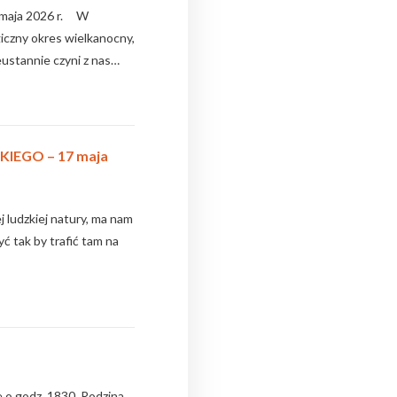
aja 2026 r. W
iczny okres wielkanocny,
eustannie czyni z nas…
EGO – 17 maja
ludzkiej natury, ma nam
ć tak by trafić tam na
o godz. 1830. Rodzina