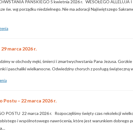
HWSTANIA PAŃSKIEGO 5 kwietnia 2026 r. WESOŁEGO ALLELUJ
sze św. wg porządku niedzielnego. Nie ma adoracji Najświętszego Sakram
zenia
 29 marca 2026 r.
zimy w obchody męki, śmierci i zmartwychwstania Pana Jezusa. Gorzkie 
nki i paschaliki wielkanocne. Odwiedziny chorych z posługą świąteczną 
enia
o Postu – 22 marca 2026 r.
POSTU 22 marca 2026 r. Rozpoczęliśmy święty czas rekolekcji wielk
obistego i wspólnotowego nawrócenia, które jest warunkiem dobrego pr
ia…