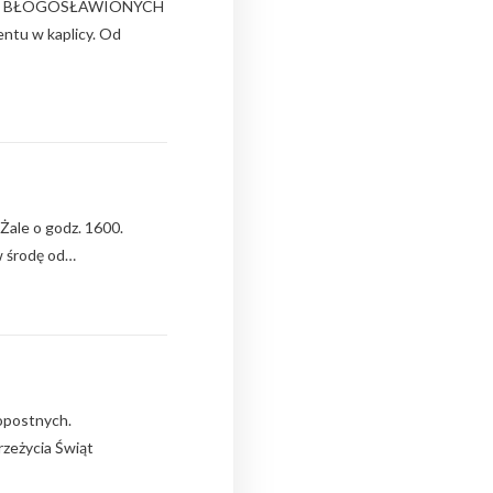
A I BŁOGOSŁAWIONYCH
entu w kaplicy. Od
Żale o godz. 1600.
w środę od…
opostnych.
zeżycia Świąt