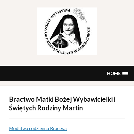
Skip
to
content
HOME
Bractwo Matki Bożej Wybawicielki i
Świętych Rodziny Martin
Modlitwa codzienna Bractwa