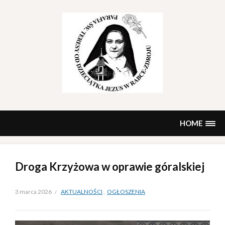
Skip
to
content
HOME
Droga Krzyżowa w oprawie góralskiej
3 marca 2026
AKTUALNOŚCI
,
OGŁOSZENIA